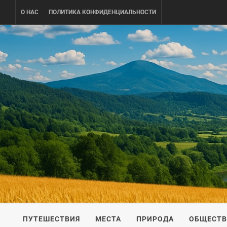
Skip
О НАС
ПОЛИТИКА КОНФИДЕНЦИАЛЬНОСТИ
to
content
UKRAINE-
ПУТЕШЕСТВИЕ ПО УКРАИНЕ
ПУТЕШЕСТВИЯ
МЕСТА
ПРИРОДА
ОБЩЕСТ