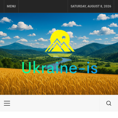
Skip
MENU
SATURDAY, AUGUST 8, 2026
to
content
UKRAINE-IS
ПУТЕШЕСТВИЕ ПО УКРАИНЕ
Primary
Menu