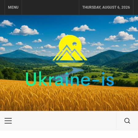
Skip
MENU
THURSDAY, AUGUST 6, 2026
to
content
UKRAINE-IS
ПУТЕШЕСТВИЕ ПО УКРАИНЕ
Primary
Menu