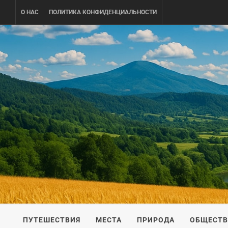
Skip
О НАС
ПОЛИТИКА КОНФИДЕНЦИАЛЬНОСТИ
to
content
UKRAINE-
ПУТЕШЕСТВИЕ ПО УКРАИНЕ
ПУТЕШЕСТВИЯ
МЕСТА
ПРИРОДА
ОБЩЕСТ