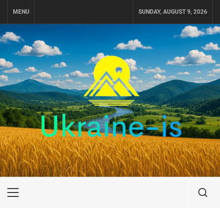
Skip
MENU
SUNDAY, AUGUST 9, 2026
to
content
UKRAINE-IS
ПУТЕШЕСТВИЕ ПО УКРАИНЕ
Primary
Menu