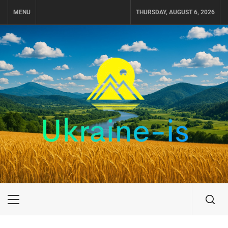
Skip
MENU
THURSDAY, AUGUST 6, 2026
to
content
UKRAINE-IS
ПУТЕШЕСТВИЕ ПО УКРАИНЕ
Primary
Menu