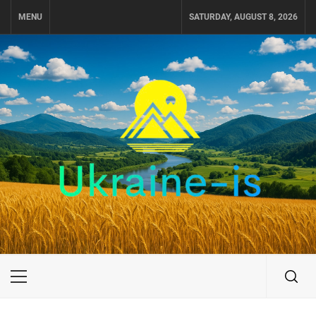
Skip
MENU
SATURDAY, AUGUST 8, 2026
to
content
UKRAINE-IS
ПУТЕШЕСТВИЕ ПО УКРАИНЕ
Primary
Menu