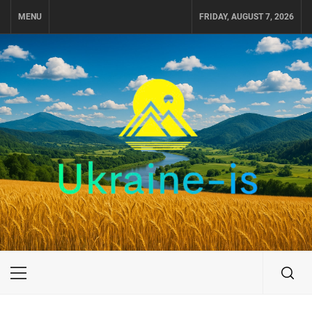
Skip
MENU
FRIDAY, AUGUST 7, 2026
to
content
UKRAINE-IS
ПУТЕШЕСТВИЕ ПО УКРАИНЕ
Primary
Menu