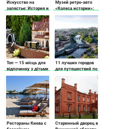
Искусство на
Музей ретро-авто
запястье: История и
«Колеса истории»:
значение
путешествие в
драгоценных
прошлое
браслетов
автомобильного
мира
Топ — 15 місць для
11 лучших городов
відпочинку з дітьми
для путешествий по
в Карпатах, куди
Украине по версии
піти, що подивитись
CNN
Рестораны Киева с
Старинный дворец в