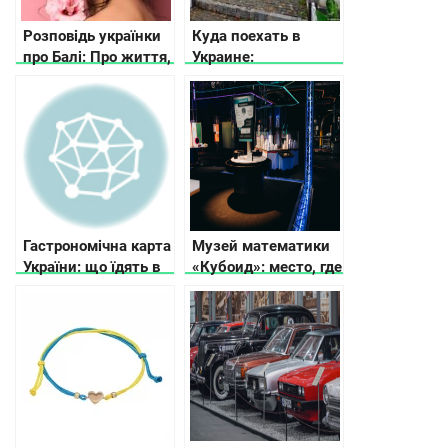
Розповідь українки
Куда поехать в
про Балі: Про життя,
Украине:
особливостях, їжу,
интересные места
каву та сувеніри
для выходного дня
Гастрономічна карта
Музей математики
України: що їдять в
«Кубоид»: место, где
різних регіонах
числа оживают
країни