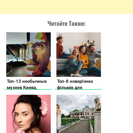
Читайте Также:
Топ-13 необычных
Топ-8 новорічних
музеев Киева,
фільмів для
которые вас удивят
сімейного перегляду