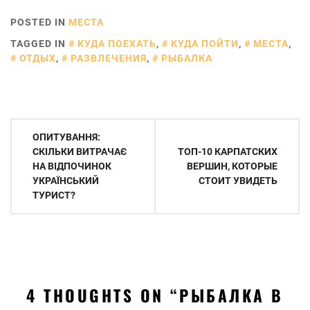
POSTED IN
МЕСТА
TAGGED IN
КУДА ПОЕХАТЬ
,
КУДА ПОЙТИ
,
МЕСТА
,
ОТДЫХ
,
РАЗВЛЕЧЕНИЯ
,
РЫБАЛКА
Навигация
ОПИТУВАННЯ:
по
СКІЛЬКИ ВИТРАЧАЄ
ТОП-10 КАРПАТСКИХ
НА ВІДПОЧИНОК
ВЕРШИН, КОТОРЫЕ
записям
УКРАЇНСЬКИЙ
СТОИТ УВИДЕТЬ
ТУРИСТ?
4 THOUGHTS ON “
РЫБАЛКА В