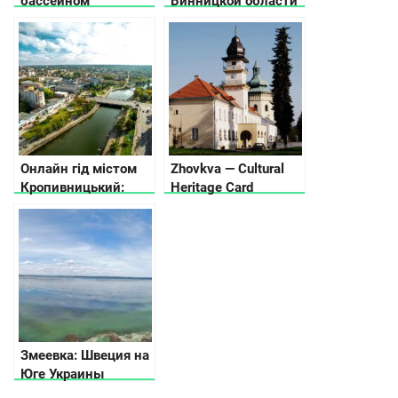
бассейном
Винницкой области
выставлен на
продажу
Онлайн гід містом
Zhovkva — Cultural
Кропивницький:
Heritage Card
куди піти та що
подивитися
Змеевка: Швеция на
Юге Украины