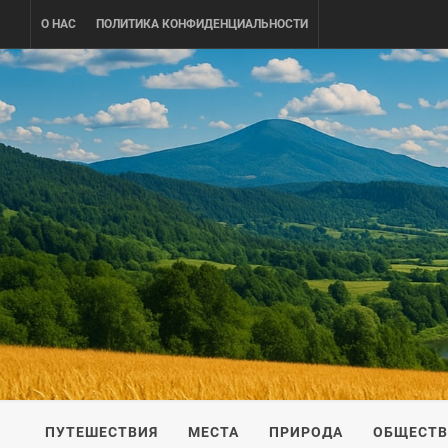
Skip
О НАС
ПОЛИТИКА КОНФИДЕНЦИАЛЬНОСТИ
to
content
UKRAINE-
ПУТЕШЕСТВИЕ ПО УКРАИНЕ
ПУТЕШЕСТВИЯ
МЕСТА
ПРИРОДА
ОБЩЕСТ