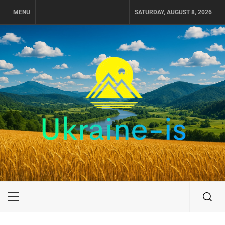
Skip
MENU
SATURDAY, AUGUST 8, 2026
to
content
UKRAINE-IS
ПУТЕШЕСТВИЕ ПО УКРАИНЕ
Primary
Menu