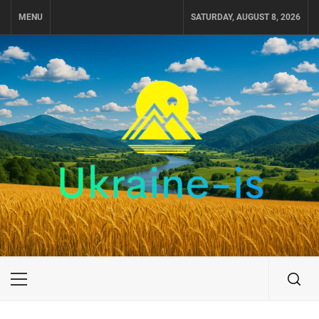
Skip
MENU
SATURDAY, AUGUST 8, 2026
to
content
UKRAINE-IS
ПУТЕШЕСТВИЕ ПО УКРАИНЕ
Primary
Menu