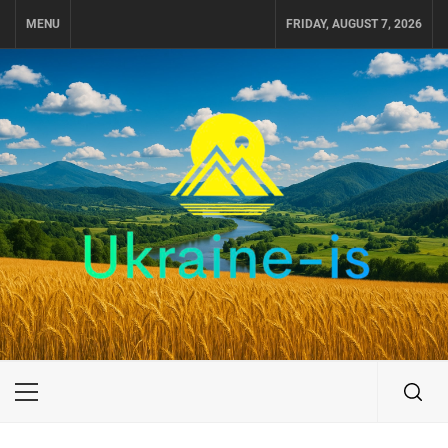
Skip
MENU
FRIDAY, AUGUST 7, 2026
to
content
UKRAINE-IS
ПУТЕШЕСТВИЕ ПО УКРАИНЕ
Primary
Menu