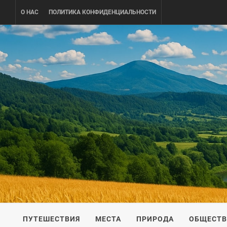
Skip
О НАС
ПОЛИТИКА КОНФИДЕНЦИАЛЬНОСТИ
to
content
UKRAINE-
ПУТЕШЕСТВИЕ ПО УКРАИНЕ
ПУТЕШЕСТВИЯ
МЕСТА
ПРИРОДА
ОБЩЕСТ