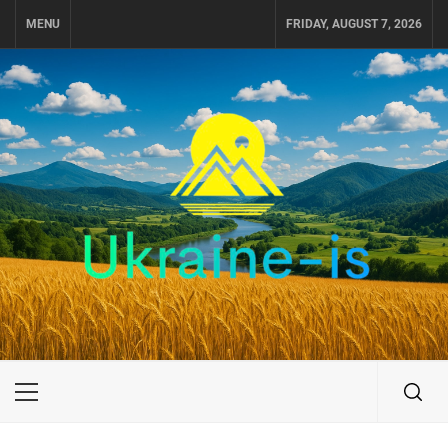
Skip
MENU
FRIDAY, AUGUST 7, 2026
to
content
UKRAINE-IS
ПУТЕШЕСТВИЕ ПО УКРАИНЕ
Primary
Menu