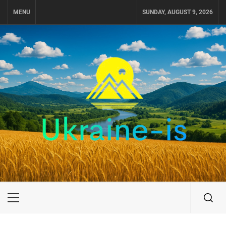
Skip
MENU
SUNDAY, AUGUST 9, 2026
to
content
UKRAINE-IS
ПУТЕШЕСТВИЕ ПО УКРАИНЕ
Primary
Menu