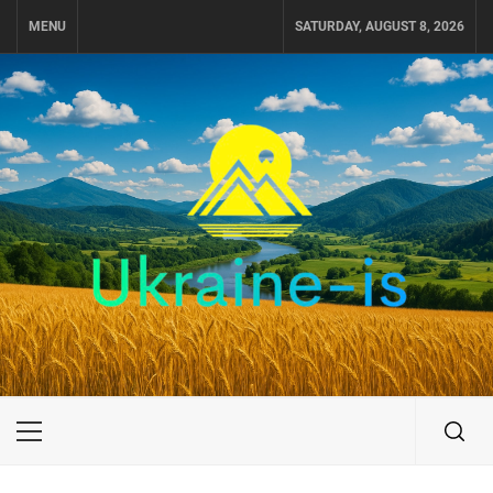
Skip
MENU
SATURDAY, AUGUST 8, 2026
to
content
UKRAINE-IS
ПУТЕШЕСТВИЕ ПО УКРАИНЕ
Primary
Menu