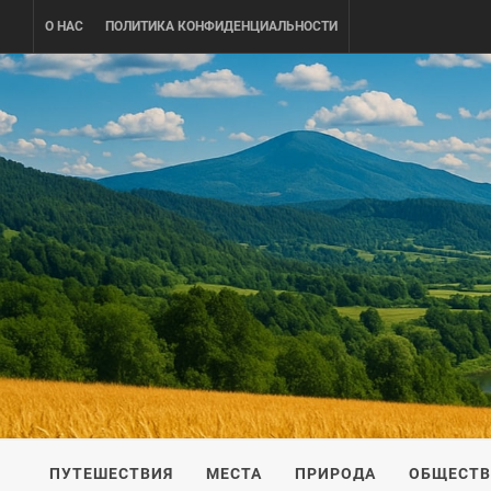
Skip
О НАС
ПОЛИТИКА КОНФИДЕНЦИАЛЬНОСТИ
to
content
UKRAINE-
ПУТЕШЕСТВИЕ ПО УКРАИНЕ
ПУТЕШЕСТВИЯ
МЕСТА
ПРИРОДА
ОБЩЕСТ