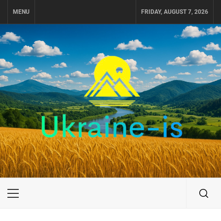
Skip
MENU
FRIDAY, AUGUST 7, 2026
to
content
UKRAINE-IS
ПУТЕШЕСТВИЕ ПО УКРАИНЕ
Primary
Menu