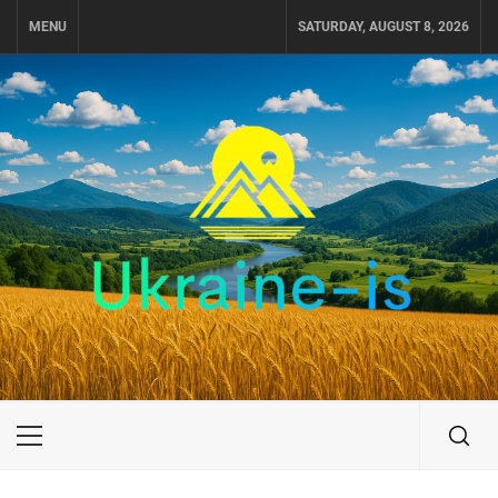
Skip
MENU
SATURDAY, AUGUST 8, 2026
to
content
UKRAINE-IS
ПУТЕШЕСТВИЕ ПО УКРАИНЕ
Primary
Menu