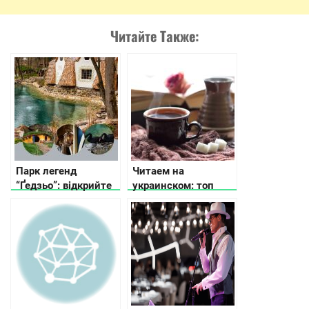
Читайте Также:
Парк легенд
Читаем на
“Ґедзьо”: відкрийте
украинском: топ
для себе світ хобітів
зимних книг