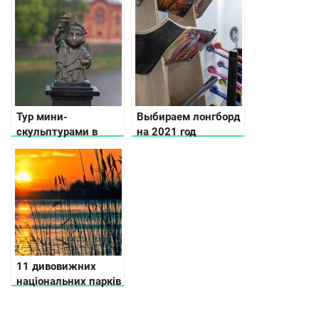
Тур мини-
Выбираем лонгборд
скульптурами в
на 2021 год
разных местах
Украины
11 дивовижних
національних парків
України, які варто
побачити