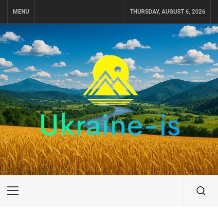
Skip
MENU
THURSDAY, AUGUST 6, 2026
to
content
UKRAINE-IS
ПУТЕШЕСТВИЕ ПО УКРАИНЕ
Primary
Menu