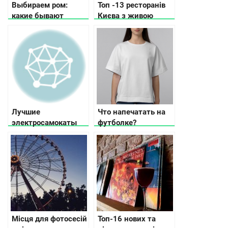
Выбираем ром:
Топ -13 ресторанів
какие бывают
Києва з живою
разновидности и
музикою, про які
вкусы
знають тільки свої
Лучшие
Что напечатать на
электросамокаты
футболке?
для всей семьи: что
выбрать в 2023 году
Місця для фотосесій
Топ-16 нових та