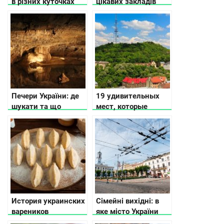
в різних куточках
цікавих закладів
України, де має
Львова
сфотографуватись
кожен українець
Печери України: де
19 удивительных
шукати та що
мест, которые
потрібно знати
нужно посетить
Львове
История украинских
Сімейні вихідні: в
вареников
яке місто України
поїхати з дітьми