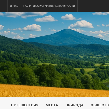
Skip
О НАС
ПОЛИТИКА КОНФИДЕНЦИАЛЬНОСТИ
to
content
UKRAINE-
ПУТЕШЕСТВИЕ ПО УКРАИНЕ
ПУТЕШЕСТВИЯ
МЕСТА
ПРИРОДА
ОБЩЕСТ