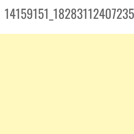
14159151_18283112407235