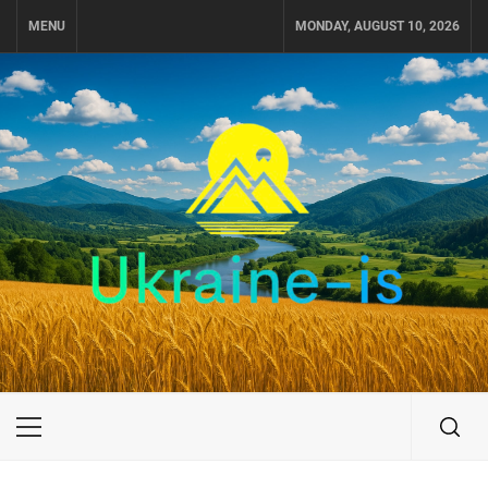
Skip
MENU
MONDAY, AUGUST 10, 2026
to
content
UKRAINE-IS
ПУТЕШЕСТВИЕ ПО УКРАИНЕ
Primary
Menu