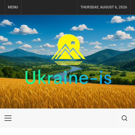
Skip
MENU
THURSDAY, AUGUST 6, 2026
to
content
UKRAINE-IS
ПУТЕШЕСТВИЕ ПО УКРАИНЕ
Primary
Menu