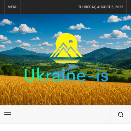
Skip
MENU
THURSDAY, AUGUST 6, 2026
to
content
UKRAINE-IS
ПУТЕШЕСТВИЕ ПО УКРАИНЕ
Primary
Menu