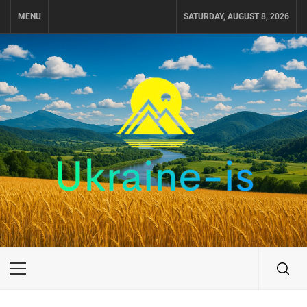
Skip
MENU
SATURDAY, AUGUST 8, 2026
to
content
UKRAINE-IS
ПУТЕШЕСТВИЕ ПО УКРАИНЕ
Primary
Menu