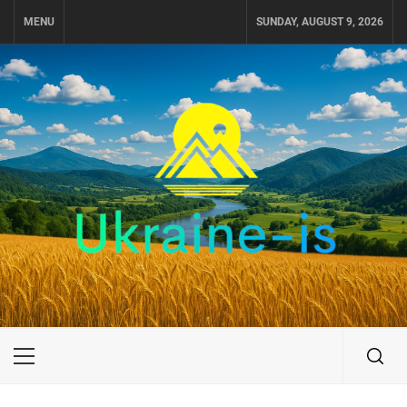
Skip
MENU
SUNDAY, AUGUST 9, 2026
to
content
UKRAINE-IS
ПУТЕШЕСТВИЕ ПО УКРАИНЕ
Primary
Menu