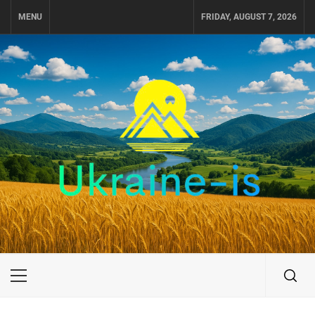
Skip
MENU
FRIDAY, AUGUST 7, 2026
to
content
UKRAINE-IS
ПУТЕШЕСТВИЕ ПО УКРАИНЕ
Primary
Menu