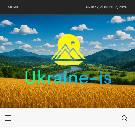
Skip
MENU
FRIDAY, AUGUST 7, 2026
to
content
UKRAINE-IS
ПУТЕШЕСТВИЕ ПО УКРАИНЕ
Primary
Menu