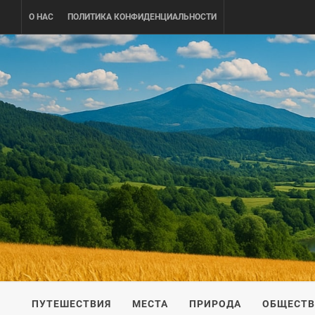
Skip
О НАС
ПОЛИТИКА КОНФИДЕНЦИАЛЬНОСТИ
to
content
UKRAINE-
ПУТЕШЕСТВИЕ ПО УКРАИНЕ
ПУТЕШЕСТВИЯ
МЕСТА
ПРИРОДА
ОБЩЕСТ