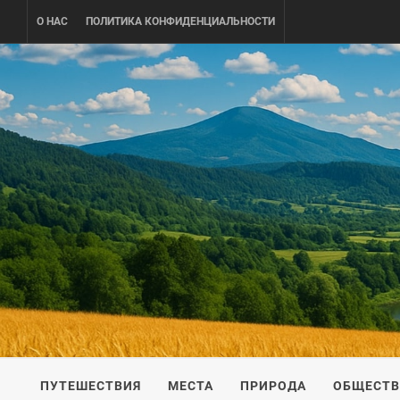
Skip
О НАС
ПОЛИТИКА КОНФИДЕНЦИАЛЬНОСТИ
to
content
UKRAINE-
ПУТЕШЕСТВИЕ ПО УКРАИНЕ
ПУТЕШЕСТВИЯ
МЕСТА
ПРИРОДА
ОБЩЕСТ