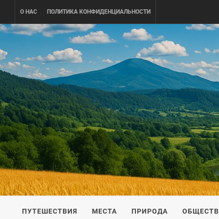
Skip
О НАС
ПОЛИТИКА КОНФИДЕНЦИАЛЬНОСТИ
to
content
UKRAINE-
ПУТЕШЕСТВИЕ ПО УКРАИНЕ
ПУТЕШЕСТВИЯ
МЕСТА
ПРИРОДА
ОБЩЕСТ