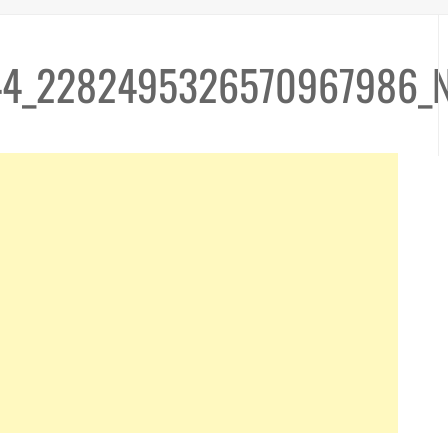
44_2282495326570967986_