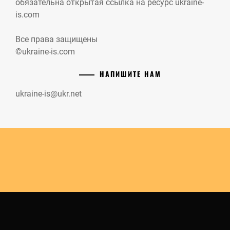
обязательна открытая ссылка на ресурс ukraine-
is.com
Все права защищены
©ukraine-is.com
НАПИШИТЕ НАМ
ukraine-is@ukr.net