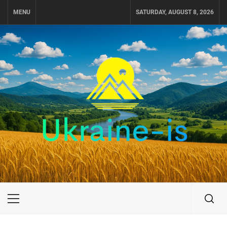
Skip
MENU
SATURDAY, AUGUST 8, 2026
to
content
UKRAINE-IS
ПУТЕШЕСТВИЕ ПО УКРАИНЕ
Primary
Menu