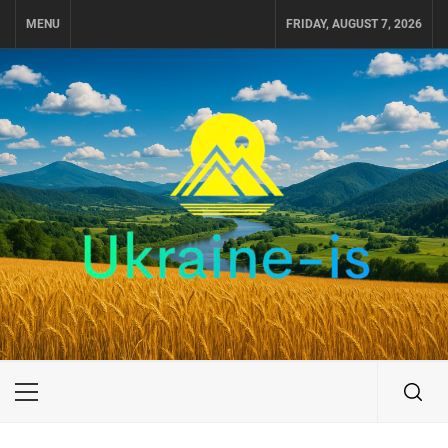
Skip
MENU
FRIDAY, AUGUST 7, 2026
to
content
UKRAINE-IS
ПУТЕШЕСТВИЕ ПО УКРАИНЕ
Primary
Menu