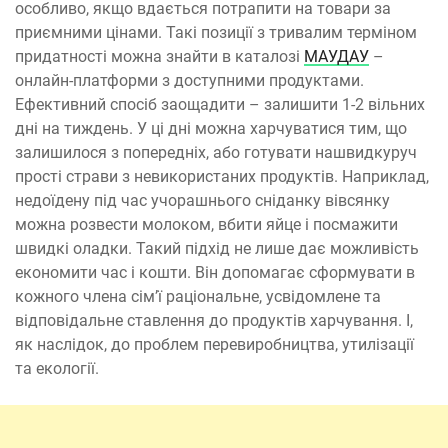
особливо, якщо вдається потрапити на товари за
приємними цінами. Такі позиції з тривалим терміном
придатності можна знайти в каталозі
МАУДАУ
–
онлайн-платформи з доступними продуктами.
Ефективний спосіб заощадити – залишити 1-2 вільних
дні на тиждень. У ці дні можна харчуватися тим, що
залишилося з попередніх, або готувати нашвидкуруч
прості страви з невикористаних продуктів. Наприклад,
недоїдену під час учорашнього сніданку вівсянку
можна розвести молоком, вбити яйце і посмажити
швидкі оладки. Такий підхід не лише дає можливість
економити час і кошти. Він допомагає сформувати в
кожного члена сім’ї раціональне, усвідомлене та
відповідальне ставлення до продуктів харчування. І,
як наслідок, до проблем перевиробництва, утилізації
та екології.