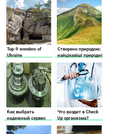
каньоне
факти
Top-9 wonders of
Створено природою:
Ukraine
найцікавіші природні
пам’ятки України
Как выбрать
Что входит в Check
надежный сервис
Up организма?
по ремонту
гидронасосов