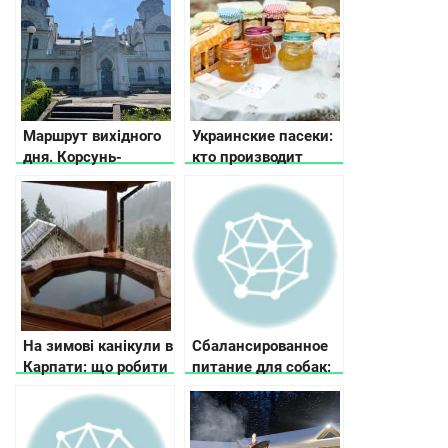
Маршрут вихідного
Украинские пасеки:
дня. Корсунь-
кто производит
Шевченківський
натуральный мед?
На зимові канікули в
Сбалансированное
Карпати: що робити
питание для собак:
как выбрать корм
для разных
возрастов и пород