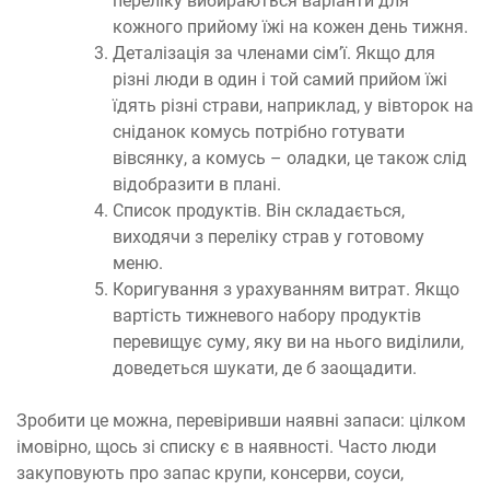
переліку вибираються варіанти для
кожного прийому їжі на кожен день тижня.
Деталізація за членами сім’ї. Якщо для
різні люди в один і той самий прийом їжі
їдять різні страви, наприклад, у вівторок на
сніданок комусь потрібно готувати
вівсянку, а комусь – оладки, це також слід
відобразити в плані.
Список продуктів. Він складається,
виходячи з переліку страв у готовому
меню.
Коригування з урахуванням витрат. Якщо
вартість тижневого набору продуктів
перевищує суму, яку ви на нього виділили,
доведеться шукати, де б заощадити.
Зробити це можна, перевіривши наявні запаси: цілком
імовірно, щось зі списку є в наявності. Часто люди
закуповують про запас крупи, консерви, соуси,