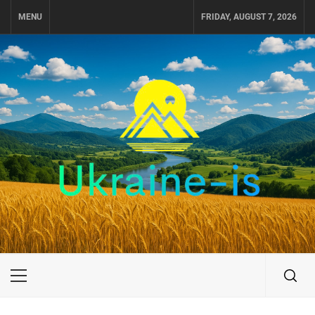
Skip
MENU
FRIDAY, AUGUST 7, 2026
to
content
UKRAINE-IS
ПОДОРОЖI ПО УКРАЇНІ
Primary
Menu