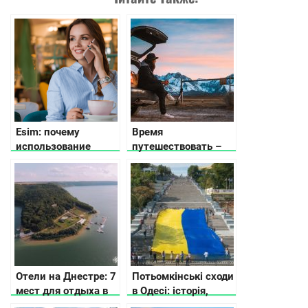
Esim: почему
Время
использование
путешествовать –
стало популярным
какой автомобиль
выбрать?
Отели на Днестре: 7
Потьомкінські сходи
мест для отдыха в
в Одесі: історія,
Днестровском
легенди, цікаві