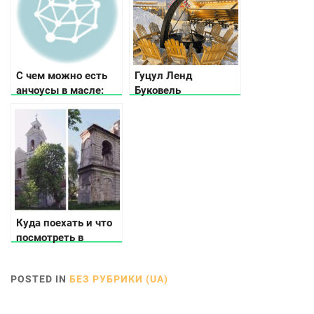
С чем можно есть
Гуцул Ленд
анчоусы в масле:
Буковель
подборка
интересных
гастрономических
сочетаний
Куда поехать и что
посмотреть в
Волынской области
POSTED IN
БЕЗ РУБРИКИ (UA)