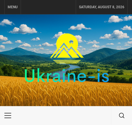
Skip
MENU
SATURDAY, AUGUST 8, 2026
to
content
UKRAINE-IS
ПОДОРОЖI ПО УКРАЇНІ
Primary
Menu