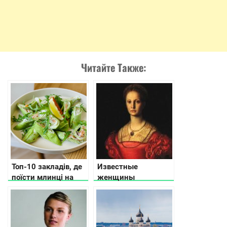
Читайте Также:
Топ-10 закладів, де
Известные
поїсти млинці на
женщины
Масляну, в Києві
Закарпатья