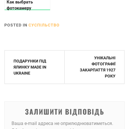
Как выбрать
фотокамеру
мгновенной печати:
детальная
POSTED IN
СУСПІЛЬСТВО
инструкция
Навігація
УНІКАЛЬНІ
ПОДАРУНКИ ПІД
записів
ФОТОГРАФІЇ
ЯЛИНКУ MADE IN
ЗАКАРПАТТЯ 1927
UKRAINE
РОКУ
ЗАЛИШИТИ ВІДПОВІДЬ
Ваша e-mail адреса не оприлюднюватиметься.