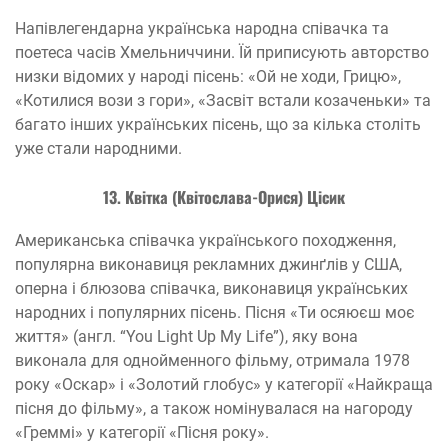
Напівлегендарна українська народна співачка та
поетеса часів Хмельниччини. Їй приписують авторство
низки відомих у народі пісень: «Ой не ходи, Грицю»,
«Котилися вози з гори», «Засвіт встали козаченьки» та
багато інших українських пісень, що за кілька століть
уже стали народними.
13. Квітка (Квітослава-Орися) Цісик
Американська співачка українського походження,
популярна виконавиця рекламних джинґлів у США,
оперна і блюзова співачка, виконавиця українських
народних і популярних пісень. Пісня «Ти осяюєш моє
життя» (англ. “You Light Up My Life”), яку вона
виконала для однойменного фільму, отримала 1978
року «Оскар» і «Золотий глобус» у категорії «Найкраща
пісня до фільму», а також номінувалася на нагороду
«Греммі» у категорії «Пісня року».