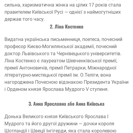
сильна, харизматична жінка на цілих 17 років стала
правителем Київської Русі — однієї з наймогутніших
держав того часу.
2. Ліна Костенко
Видатна українська письменниця, поетеса, почесний
професор Києво-Могилянської академії, почесний
доктор Львівського та Чернівецького університетів.
Ліна Костенко є лауреатом Шевченківської премії,
премії Антоновичів, премії Петрарки, Міжнародної
літературно-мистецької премії ім. О.Теліги, вона
нагороджена Почесною відзнакою Президента України
і Орденом князя Ярослава Мудрого V ступеня.
3. Анна Ярославна або Анна Київська
Донька Великого князя Київського Ярослава I
Мудрого та його другої дружини — дочки короля
Шотландії і Швеції Інгігерди, яка стала королевою