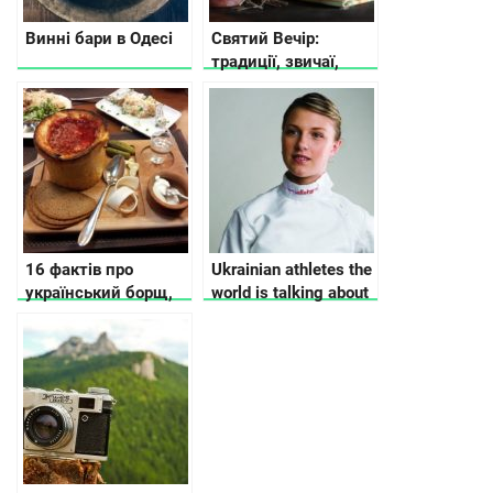
Винні бари в Одесі
Святий Вечір:
традиції, звичаї,
прикмети
16 фактів про
Ukrainian athletes the
український борщ,
world is talking about
про які ви точно не
знали