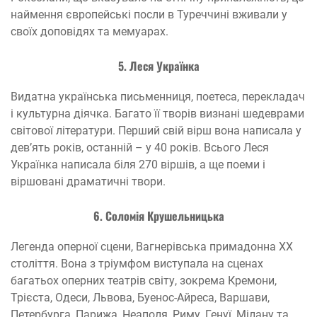
наймення європейські посли в Туреччині вживали у
своїх доповідях та мемуарах.
5. Леся Українка
Видатна українська письменниця, поетеса, перекладач
і культурна діячка. Багато її творів визнані шедеврами
світової літератури. Перший свій вірш вона написала у
дев’ять років, останній – у 40 років. Всього Леся
Українка написала біля 270 віршів, а ще поеми і
віршовані драматичні твори.
6. Соломія Крушельницька
Легенда оперної сцени, Вагнерівська примадонна XX
століття. Вона з тріумфом виступала на сценах
багатьох оперних театрів світу, зокрема Кремони,
Трієста, Одеси, Львова, Буенос-Айреса, Варшави,
Петербурга, Парижа, Неаполя, Риму, Генуї, Мілану та