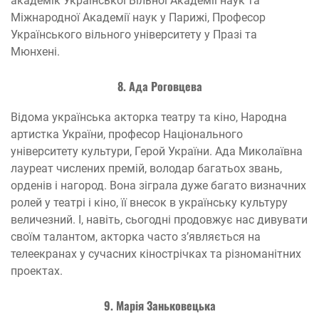
академік Української Вільної Академії наук та
Міжнародної Академії наук у Парижі, Професор
Українського вільного університету у Празі та
Мюнхені.
8. Ада Роговцева
Відома українська акторка театру та кіно, Народна
артистка України, професор Національного
університету культури, Герой України. Ада Миколаївна
лауреат числених премій, володар багатьох звань,
орденів і нагород. Вона зіграла дуже багато визначних
ролей у театрі і кіно, її внесок в українську культуру
величезний. І, навіть, сьогодні продовжує нас дивувати
своїм талантом, акторка часто з’являється на
телеекранах у сучасних кінострічках та різноманітних
проектах.
9. Марія Заньковецька