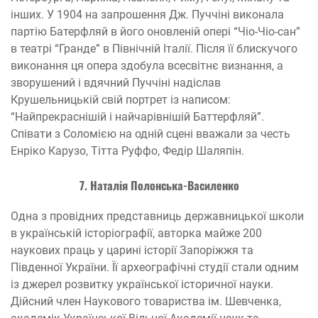
інших. У 1904 на запрошення Дж. Пуччіні виконала
партію Батерфляй в його оновленій опері “Чіо-Чіо-сан”
в театрі “Гранде” в Північній Італії. Після її блискучого
виконання ця опера здобула всесвітнє визнання, а
зворушений і вдячний Пуччіні надіслав
Крушельницькій свій портрет із написом:
“Найпрекраснішій і найчарівнішій Баттерфляй”.
Співати з Соломією на одній сцені вважали за честь
Енріко Карузо, Тітта Руффо, Федір Шаляпін.
7. Наталія Полонська-Василенко
Одна з провідних представниць державницької школи
в українській історіографії, авторка майже 200
наукових праць у царині історії Запоріжжя та
Південної України. Її археографічні студії стали одним
із джерел розвитку української історичної науки.
Дійсний член Наукового товариства ім. Шевченка,