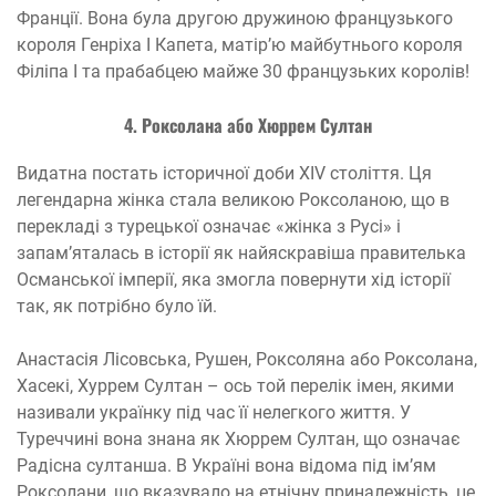
Франції. Вона була другою дружиною французького
короля Генріха I Капета, матір’ю майбутнього короля
Філіпа І та прабабцею майже 30 французьких королів!
4. Роксолана або Хюррем Султан
Видатна постать історичної доби ХІV століття. Ця
легендарна жінка стала великою Роксоланою, що в
перекладі з турецької означає «жінка з Русі» і
запам’яталась в історії як найяскравіша правителька
Османської імперії, яка змогла повернути хід історії
так, як потрібно було їй.
Анастасія Лісовська, Рушен, Роксоляна або Роксолана,
Хасекі, Хуррем Султан – ось той перелік імен, якими
називали українку під час її нелегкого життя. У
Туреччині вона знана як Хюррем Султан, що означає
Радісна султанша. В Україні вона відома під ім’ям
Роксолани, що вказувало на етнічну приналежність, це