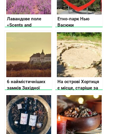
Лавандове поле
Етно-парк Нью
«Scents and
Васюки
Sensations».
6 наймістичніших
На острові Хортиця
замків Західної
є місце, старіше за
України
Стоунхендж