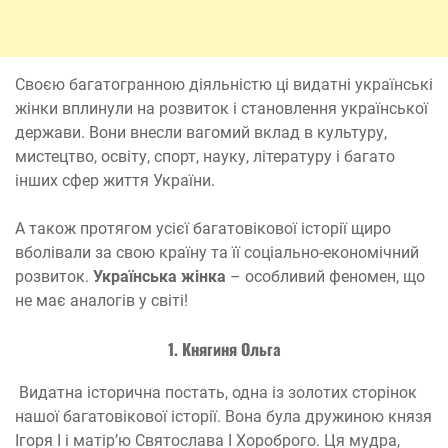
Своєю багатогранною діяльністю ці видатні українські
жінки вплинули на розвиток і становлення української
держави. Вони внесли вагомий вклад в культуру,
мистецтво, освіту, спорт, науку, літературу і багато
інших сфер життя України.
А також протягом усієї багатовікової історії щиро
вболівали за свою країну та її соціально-економічний
розвиток.
Українська жінка
– особливий феномен, що
не має аналогів у світі!
1. Княгиня Ольга
Видатна історична постать, одна із золотих сторінок
нашої багатовікової історії. Вона була дружиною князя
Ігоря І і матір’ю Святослава І Хороброго. Ця мудра,