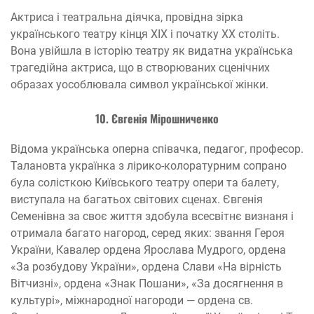
Актриса і театральна діячка, провідна зірка
українського театру кінця ХІХ і початку ХХ століть.
Вона увійшла в історію театру як видатна українська
трагедійна актриса, що в створюваних сценічних
образах уособлювала символ української жінки.
10. Євгенія Мірошниченко
Відома українська оперна співачка, педагог, професор.
Талановта українка з лірико-колоратурним сопрано
була солісткою Київського театру опери та балету,
виступала на багатьох світових сценах. Євгенія
Семенівна за своє життя здобула всесвітнє визнаня і
отримала багато нагород, серед яких: звання Героя
України, Кавалер ордена Ярослава Мудрого, ордена
«За розбудову України», ордена Слави «На вірність
Вітчизні», ордена «Знак Пошани», «За досягнення в
культурі», міжнародної нагороди — ордена св.