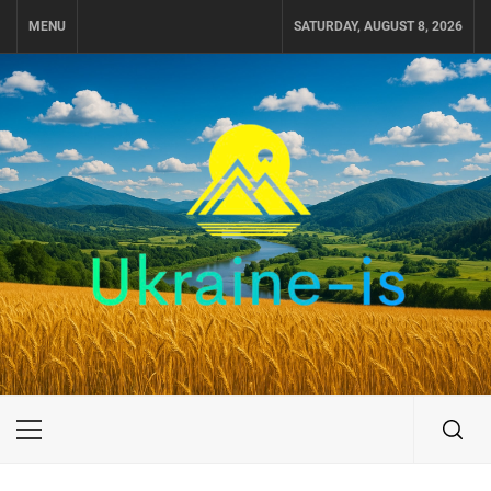
Skip
MENU
SATURDAY, AUGUST 8, 2026
to
content
UKRAINE-IS
ПОДОРОЖI ПО УКРАЇНІ
Primary
Menu