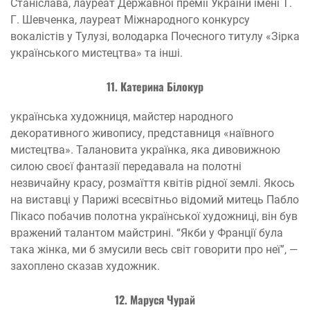
Станіслава, лауреат Державної премії України імені Т.
Г. Шевченка, лауреат Міжнародного конкурсу
вокалістів у Тулузі, володарка Почесного титулу «Зірка
українського мистецтва» та інші.
11. Катерина Білокур
українська художниця, майстер народного
декоративного живопису, представниця «наївного
мистецтва». Талановита українка, яка дивовижною
силою своєї фантазії передавала на полотні
незвичайну красу, розмаїття квітів рідної землі. Якось
на виставці у Парижі всесвітньо відомий митець Пабло
Пікасо побачив полотна української художниці, він був
вражений талантом майстрині. “Якби у Франції була
така жінка, ми б змусили весь світ говорити про неї”, —
захоплено сказав художник.
12. Маруся Чурай