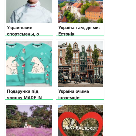
Украинские
Україна там, де ми:
спортсмены, о
Естонія
которых говорит
весь мир
Подарунки під
Україна очима
ялинку MADE IN
іноземців:
UKRAINE
Нідерланди