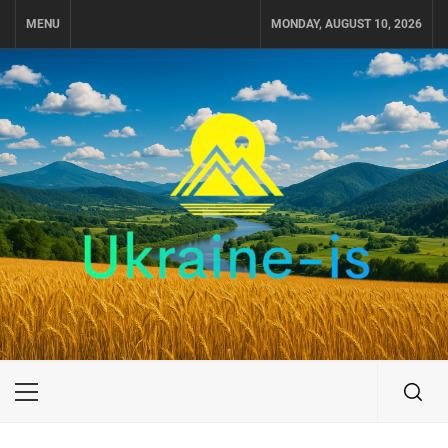
Skip
MENU
MONDAY, AUGUST 10, 2026
to
content
UKRAINE-IS
ПОДОРОЖI ПО УКРАЇНІ
Primary
Menu