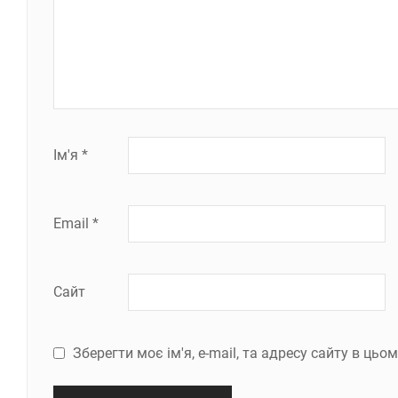
Ім'я
*
Email
*
Сайт
Зберегти моє ім'я, e-mail, та адресу сайту в ць