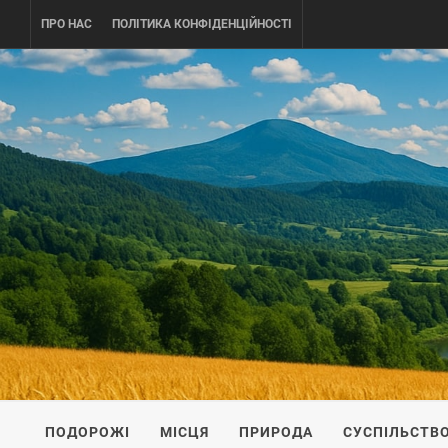
Skip
ПРО НАС
ПОЛІТИКА КОНФІДЕНЦІЙНОСТІ
to
content
UKRAINE-
ПОДОРОЖI ПО УКРАЇНІ
ПОДОРОЖІ
МІСЦЯ
ПРИРОДА
СУСПІЛЬСТВ