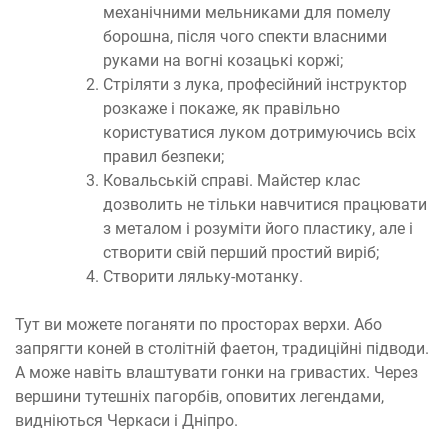
механічними мельниками для помелу
борошна, після чого спекти власними
руками на вогні козацькі коржі;
Стріляти з лука, професійний інструктор
розкаже і покаже, як правільно
користуватися луком дотримуючись всіх
правил безпеки;
Ковальській справі. Майстер клас
дозволить не тільки навчитися працювати
з металом і розуміти його пластику, але і
створити свій перший простий виріб;
Створити ляльку-мотанку.
Тут ви можете поганяти по просторах верхи. Або
запрягти коней в столітній фаетон, традиційні підводи.
А може навіть влаштувати гонки на гривастих. Через
вершини тутешніх пагорбів, оповитих легендами,
видніються Черкаси і Дніпро.