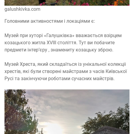
galushkivka.com
Головними активностями і локаціями є:
Музей при хуторі «Галушківка» вважається взірцем
козацького житла XVIII століття. Тут ви побачите
предмети інтер’єру , знамениту козацьку зброю.
Музей Хреста, який складаїться із унікальної колекціі
хрестів, які були створені майстрами з часів Київської
Русі та закінчуючи роботами сучасних майстрів.