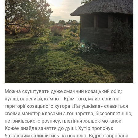
Можна скуштувати дуже смачний козацький обід:
куліш, вареники, кампот. Крім того, майстерня на
території козацького хутора «Галушківка» славиться
своїми майстер-класами з гончарства, бісероплетінню,
петриківського розпису, плетіння ляльок-мотанок.
Кожен знайде заняття до душі. Хутір пропонує
бажаючим залишитись на ночівлю. Відреставрована