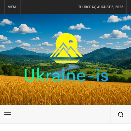
Skip
MENU
THURSDAY, AUGUST 6, 2026
to
content
UKRAINE-IS
ПОДОРОЖI ПО УКРАЇНІ
Primary
Menu