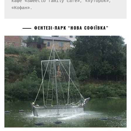
кафе «Sweetlo family cafe», «Хуторок», 
ФЕНТЕЗІ-ПАРК “НОВА СОФІЇВКА”