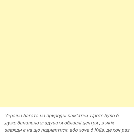
Україна багата на природні пам’ятки, Проте було б
дуже банально згадувати обласні центри , в якіх
завжди є на що подивитися, або хоча б Київ, де хоч раз