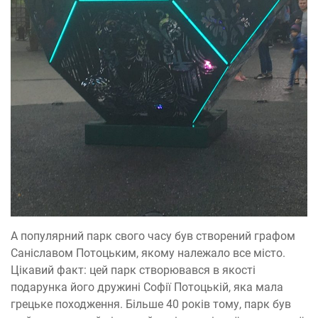
А популярний парк свого часу був створений графом
Саніславом Потоцьким, якому належало все місто.
Цікавий факт: цей парк створювався в якості
подарунка його дружині Софії Потоцькій, яка мала
грецьке походження. Більше 40 років тому, парк був