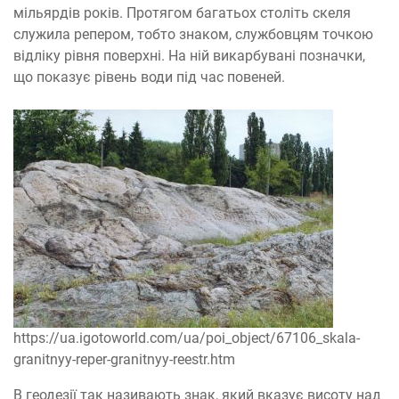
мільярдів років. Протягом багатьох століть скеля
служила репером, тобто знаком, службовцям точкою
відліку рівня поверхні. На ній викарбувані позначки,
що показує рівень води під час повеней.
https://ua.igotoworld.com/ua/poi_object/67106_skala-
granitnyy-reper-granitnyy-reestr.htm
В геодезії так називають знак, який вказує висоту над