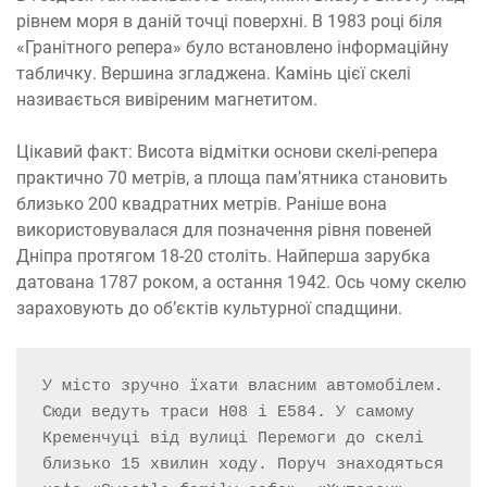
рівнем моря в даній точці поверхні. В 1983 році біля
«Гранітного репера» було встановлено інформаційну
табличку. Вершина згладжена. Камінь цієї скелі
називається вивіреним магнетитом.
Цікавий факт: Висота відмітки основи скелі-репера
практично 70 метрів, а площа пам’ятника становить
близько 200 квадратних метрів. Раніше вона
використовувалася для позначення рівня повеней
Дніпра протягом 18-20 століть. Найперша зарубка
датована 1787 роком, а остання 1942. Ось чому скелю
зараховують до об’єктів культурної спадщини.
У місто зручно їхати власним автомобілем. 
Сюди ведуть траси Н08 і Е584. У самому 
Кременчуці від вулиці Перемоги до скелі 
близько 15 хвилин ходу. Поруч знаходяться 