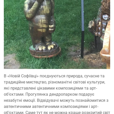
В «Новій Софіївці» поєднуються природа, сучасне та
традиційне мистецтво, різноманітні світові культури,
які представлені цікавими композиціями та арт-
об’єктами. Прогулянка дендропарком подарує
незабутні емоції. Відвідувачі можуть познайомитися з
автентичними автентичними композиціями і арт-
об’єктами. Саме тут як не можна краще розкритий світ