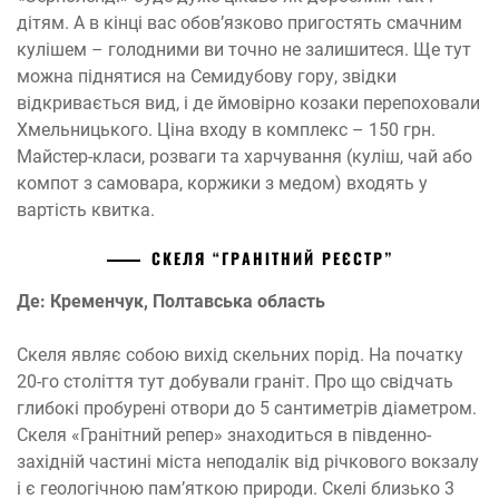
дітям. А в кінці вас обов’язково пригостять смачним
кулішем – голодними ви точно не залишитеся. Ще тут
можна піднятися на Семидубову гору, звідки
відкривається вид, і де ймовірно козаки перепоховали
Хмельницького. Ціна входу в комплекс – 150 грн.
Майстер-класи, розваги та харчування (куліш, чай або
компот з самовара, коржики з медом) входять у
вартість квитка.
СКЕЛЯ “ГРАНІТНИЙ РЕЄСТР”
Де: Кременчук, Полтавська область
Скеля являє собою вихід скельних порід. На початку
20-го століття тут добували граніт. Про що свідчать
глибокі пробурені отвори до 5 сантиметрів діаметром.
Скеля «Гранітний репер» знаходиться в південно-
західній частині міста неподалік від річкового вокзалу
і є геологічною пам’яткою природи. Скелі близько 3