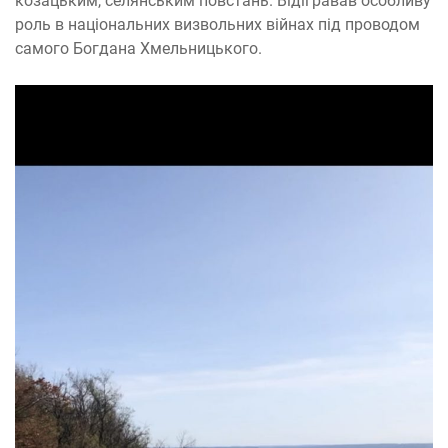
козацьким, селянським повстань. Відігравав особливу
роль в національних визвольних війнах під проводом
самого Богдана Хмельницького.