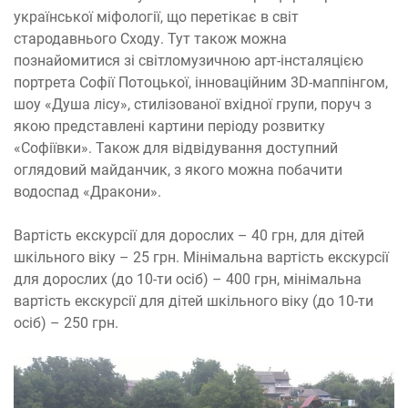
української міфології, що перетікає в світ
стародавнього Сходу. Тут також можна
познайомитися зі світломузичною арт-інсталяцією
портрета Софії Потоцької, інноваційним 3D-маппінгом,
шоу «Душа лісу», стилізованої вхідної групи, поруч з
якою представлені картини періоду розвитку
«Софіївки». Також для відвідування доступний
оглядовий майданчик, з якого можна побачити
водоспад «Дракони».
Вартість екскурсії для дорослих – 40 грн, для дітей
шкільного віку – 25 грн. Мінімальна вартість екскурсії
для дорослих (до 10-ти осіб) – 400 грн, мінімальна
вартість екскурсії для дітей шкільного віку (до 10-ти
осіб) – 250 грн.