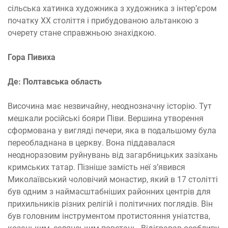
сільська хатинка художника з художника з інтер’єром
початку XX століття і прибудованою альтанкою з
очерету стане справжньою знахідкою.
Гора Пивиха
Де: Полтавська область
Височина має незвичайну, неоднозначну історію. Тут
мешкали російські бояри Піви. Вершина утворення
сформована у вигляді печери, яка в подальшому була
переобладнана в церкву. Вона піддавалася
неодноразовим руйнувань від загарбницьких зазіхань
кримських татар. Пізніше замість неї з’явився
Миколаївський чоловічий монастир, який в 17 столітті
був одним з наймасштабніших районних центрів для
прихильників різних релігій і політичних поглядів. Він
був головним інструментом протистояння уніатства,