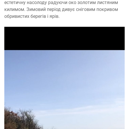
естетичну насолоду радуючи око золотим листяним
килимом. Зимовий період дивує сніговим покривом
обривистих берегів і ярів.