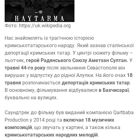
Фото: https://uk.wikipedia.org
Нас знайомлять із трагічною історією
кримськотатарського народу. Який зазнав сталінської
депортації кримських татар. У центрі сюжету фільму –
льотчик,
герой Радянського Союзу Аметхан Султан.
У
травні 44-го року
після звільнення Севастополя він
вирушає у відпустку до рідної Алупки. На його очах
18
травня
розпочинається
депортація кримських татар
.
В основному, фільмування відбувалися
в Бахчисараї
,
буквально на вулицях.
Саундтрек до фільму був виданий компанією Qartbaba
Production у 2014 році та
включає 18 музичних
композицій
, що звучать у картині, а також кілька
кримськотатарських народних мелодій
.