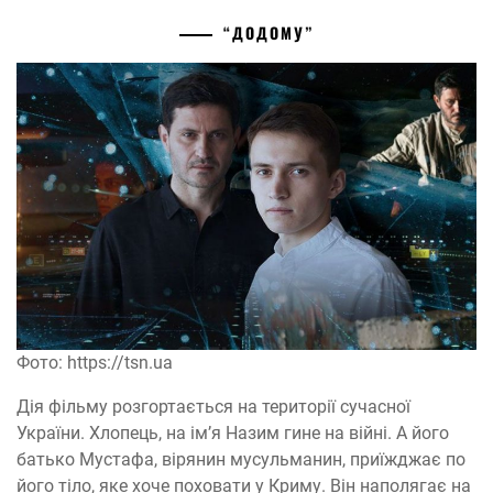
“ДОДОМУ”
Фото: https://tsn.ua
Дія фільму розгортається на території сучасної
України. Хлопець, на ім’я Назим гине на війні. А його
батько Мустафа, вірянин мусульманин, приїжджає по
його тіло, яке хоче поховати у Криму. Він наполягає на