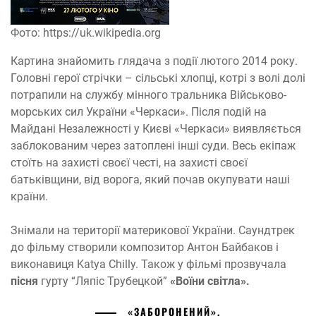
Фото: https://uk.wikipedia.org
Картина знайомить глядача з події лютого 2014 року.
Головні герої стрічки – сільські хлопці, котрі з волі долі
потрапили на службу мінного тральника Військово-
морських сил України «Черкаси». Після подій на
Майдані Незалежності у Києві «Черкаси» виявляється
заблокованим через затоплені інші суди. Весь екіпаж
стоїть на захисті своєї честі, на захисті своєї
батьківщини, від ворога, який почав окупувати наші
країни.
Знімали на території материкової України. Саундтрек
до фільму створили композитор Антон Байбаков і
виконавиця Katya Chilly. Також у фільмі прозвучала
пісня
гурту “Ляпіс Трубецкой”
«Воїни світла».
«ЗАБОРОНЕНИЙ».