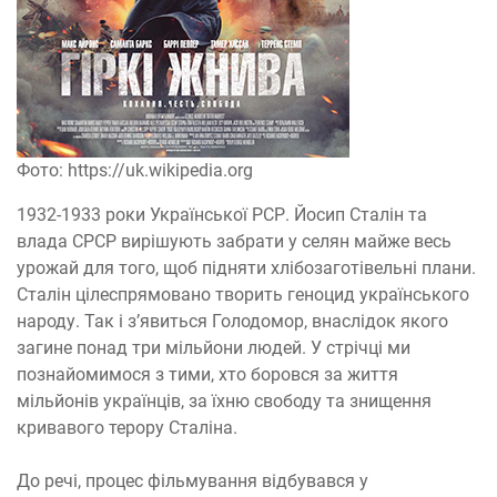
Фото: https://uk.wikipedia.org
1932-1933 роки Української РСР. Йосип Сталін та
влада СРСР вирішують забрати у селян майже весь
урожай для того, щоб підняти хлібозаготівельні плани.
Сталін цілеспрямовано творить геноцид українського
народу. Так і з’явиться Голодомор, внаслідок якого
загине понад три мільйони людей. У стрічці ми
познайомимося з тими, хто боровся за життя
мільйонів українців, за їхню свободу та знищення
кривавого терору Сталіна.
До речі, процес фільмування відбувався у