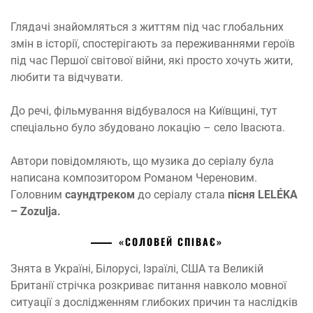
Глядачі знайомляться з життям під час глобальних
змін в історії, спостерігають за переживаннями героїв
під час Першої світової війни, які просто хочуть жити,
любити та відчувати.
До речі, фільмування відбувалося на Київщині, тут
спеціально було збудовано локацію – село Івасюта.
Автори повідомляють, що музика до серіалу була
написана композитором Романом Череновим.
Головним
саундтреком
до серіалу стала
пісня LELÉKA
– Zozulja.
«СОЛОВЕЙ СПІВАЄ»
Знята в Україні, Білорусі, Ізраїлі, США та Великій
Британії стрічка розкриває питання навколо мовної
ситуації з дослідженням глибоких причин та наслідків