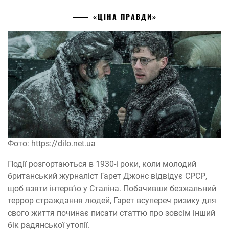
«ЦІНА ПРАВДИ»
Фото: https://dilo.net.uа
Події розгортаються в 1930-і роки, коли молодий
британський журналіст Гарет Джонс відвідує СРСР,
щоб взяти інтерв’ю у Сталіна. Побачивши безжальний
террор страждання людей, Гарет всупереч ризику для
свого життя починає писати статтю про зовсім інший
бік радянської утопії.