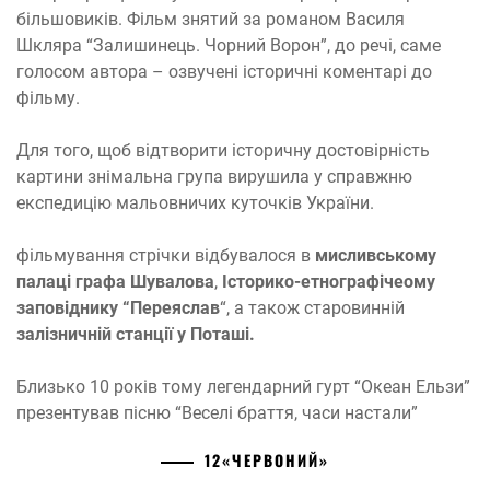
більшовиків. Фільм знятий за романом Василя
Шкляра “Залишинець. Чорний Ворон”, до речі, саме
голосом автора – озвучені історичні коментарі до
фільму.
Для того, щоб відтворити історичну достовірність
картини знімальна група вирушила у справжню
експедицію мальовничих куточків України.
фільмування стрічки відбувалося в
мисливському
палаці графа Шувалова
,
Історико-етнографічеому
заповіднику “Переяслав
“, а також старовинній
залізничній станції у Поташі.
Близько 10 років тому легендарний гурт “Океан Ельзи”
презентував пісню “Веселі браття, часи настали”
12
«ЧЕРВОНИЙ»