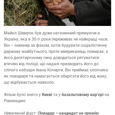
Майкл Шемрок був дуже натхненний прямуючи в
Україну, яка в 30-ті роки переживає не найкращі часи.
Він – інженер за фахом, хотів будувати соціалістичну
державу майбутнього, проте американець помирає, а
його десятирічному сину доводиться рятуватися
втечею від поліції, що надалі призводить його до
сліпого кобзаря Івана Кочерги. Він приймає хлопчика
як поводиря та намагається оберігати його від жаху,
що відбувається навколо.
Фільм було знято у
Києві
та у
базальтовому кар’єрі
на
Рівненщині.
Невеликий факт:
Поводир – кандидат на премію