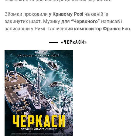
Зйомки проходили
у Кривому Розі
на одній із
закинутих шахт. Музику для
“Червоного”
написав і
записавши у Римі італійський
композитор Франко Еко.
«ЧЕРĸАСИ»