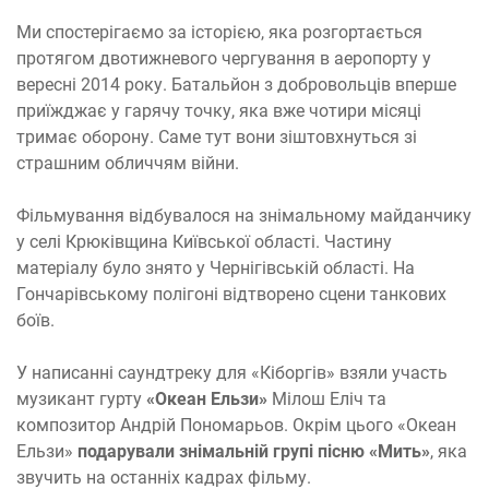
Ми спостерігаємо за історією, яка розгортається
протягом двотижневого чергування в аеропорту у
вересні 2014 року. Батальйон з добровольців вперше
приїжджає у гарячу точку, яка вже чотири місяці
тримає оборону. Саме тут вони зіштовхнуться зі
страшним обличчям війни.
Фільмування відбувалося на знімальному майданчику
у селі Крюківщина Київської області. Частину
матеріалу було знято у Чернігівській області. На
Гончарівському полігоні відтворено сцени танкових
боїв.
У написанні саундтреку для «Кіборгів» взяли участь
музикант гурту
«Океан Ельзи»
Мілош Еліч та
композитор Андрій Пономарьов. Окрім цього «Океан
Ельзи»
подарували знімальній групі пісню «Мить»
, яка
звучить на останніх кадрах фільму.