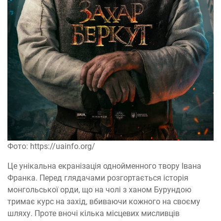
Фото: https://uainfo.org/
Це унікальна екранізація однойменного твору Івана
Франка. Перед глядачами розгортається історія
монгольської орди, що на чолі з ханом Бурундою
тримає курс на захід, вбиваючи кожного на своєму
шляху. Проте вночі кілька місцевих мисливців