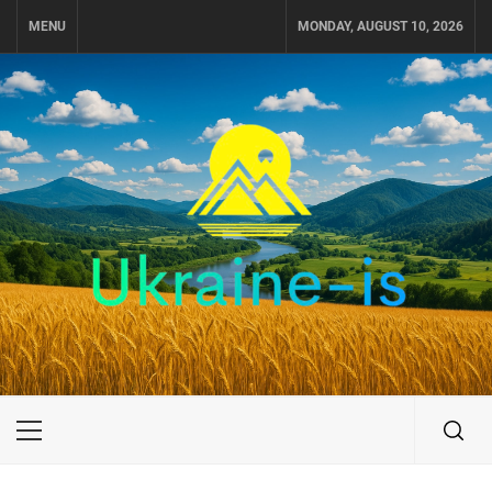
Skip
MENU
MONDAY, AUGUST 10, 2026
to
content
UKRAINE-IS
ПОДОРОЖI ПО УКРАЇНІ
Primary
Menu