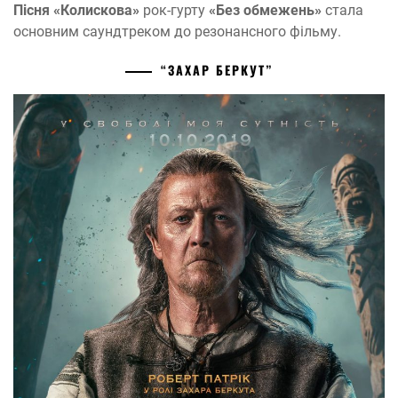
Пісня «Колискова»
рок-гурту
«Без обмежень»
стала
основним саундтреком до резонансного фільму.
“ЗАХАР БЕРКУТ”