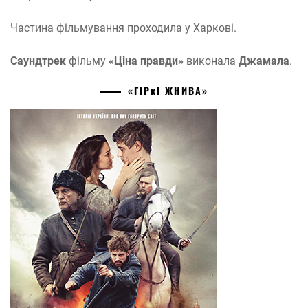
Частина фільмування проходила у Харкові.
Саундтрек
фільму
«Ціна правди»
виконала
Джамала
.
«ГІРĸІ ЖНИВА»