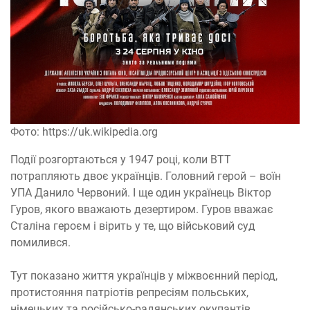
Фото: https://uk.wikipedia.org
Події розгортаються у 1947 році, коли ВТТ
потрапляють двоє українців. Головний герой – воїн
УПА Данило Червоний. І ще один українець Віктор
Гуров, якого вважають дезертиром. Гуров вважає
Сталіна героєм і вірить у те, що військовий суд
помилився.
Тут показано життя українців у міжвоєнний період,
протистояння патріотів репресіям польських,
німецьких та російсько-радянських окупантів.