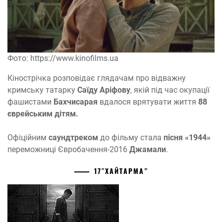
Фото: https://www.kinofilms.ua
Кінострічка розповідає глядачам про відважну
кримську татарку
Саїду Аріфову
, якій під час окупації
фашистами
Бахчисарая
вдалося врятувати життя
88
єврейським дітям.
Офіційним
саундтреком
до фільму стала
пісня «1944»
переможниці Євробачення-2016
Джамали
.
17″ХАЙТАРМА”