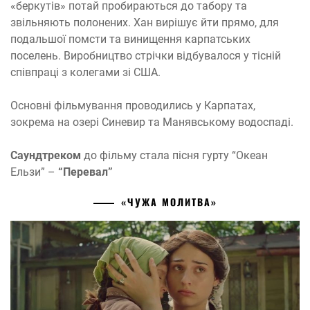
«беркутів» потай пробираються до табору та
звільняють полонених. Хан вирішує йти прямо, для
подальшої помсти та винищення карпатських
поселень. Виробництво стрічки відбувалося у тісній
співпраці з колегами зі США.
Основні фільмування проводились у Карпатах,
зокрема на озері Синевир та Манявському водоспаді.
Саундтреком
до фільму стала пісня гурту “Океан
Ельзи” –
“Перевал”
«ЧУЖА МОЛИТВА»