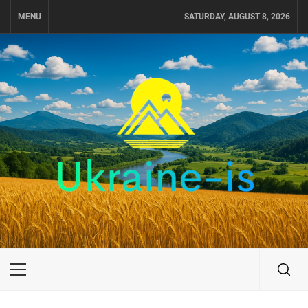
Skip
MENU
SATURDAY, AUGUST 8, 2026
to
content
UKRAINE-IS
ПОДОРОЖI ПО УКРАЇНІ
Primary
Menu