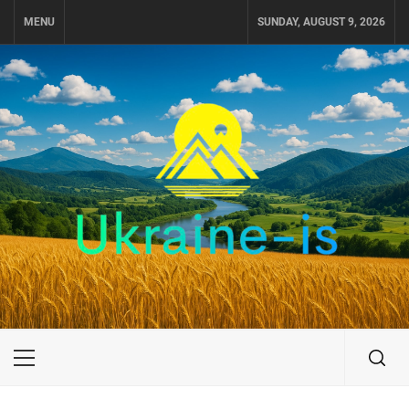
Skip
MENU
SUNDAY, AUGUST 9, 2026
to
content
UKRAINE-IS
ПОДОРОЖI ПО УКРАЇНІ
Primary
Menu