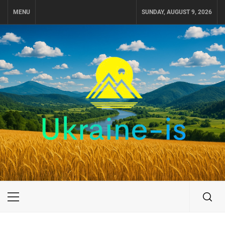
Skip
MENU
SUNDAY, AUGUST 9, 2026
to
content
UKRAINE-IS
ПОДОРОЖI ПО УКРАЇНІ
Primary
Menu