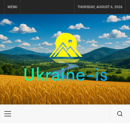
Skip
MENU
THURSDAY, AUGUST 6, 2026
to
content
UKRAINE-IS
ПОДОРОЖI ПО УКРАЇНІ
Primary
Menu