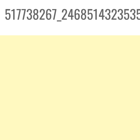
517738267_246851432353