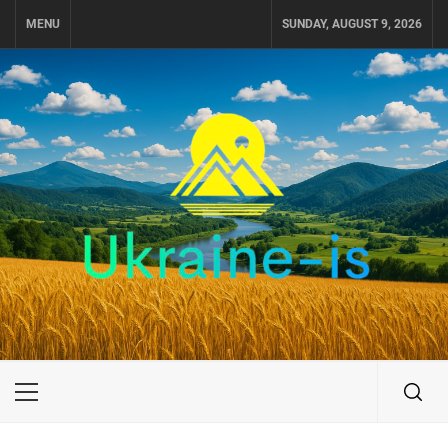
Skip
MENU
SUNDAY, AUGUST 9, 2026
to
content
UKRAINE-IS
ПОДОРОЖI ПО УКРАЇНІ
Primary
Menu