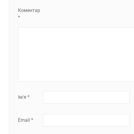
Коментар
*
Ім'я
*
Email
*