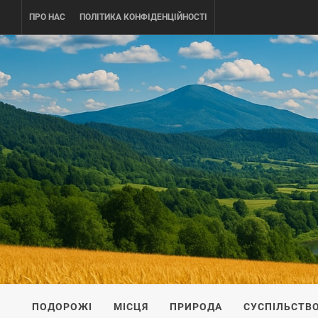
Skip
ПРО НАС
ПОЛІТИКА КОНФІДЕНЦІЙНОСТІ
to
content
UKRAINE-
ПОДОРОЖI ПО УКРАЇНІ
ПОДОРОЖІ
МІСЦЯ
ПРИРОДА
СУСПІЛЬСТВ