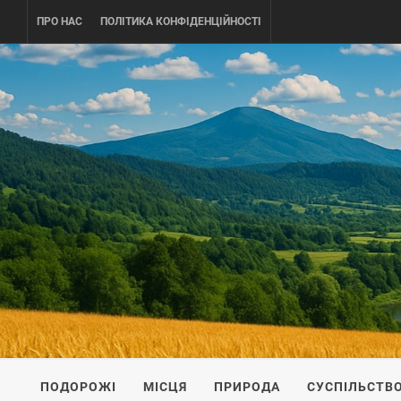
Skip
ПРО НАС
ПОЛІТИКА КОНФІДЕНЦІЙНОСТІ
to
content
UKRAINE-
ПОДОРОЖI ПО УКРАЇНІ
ПОДОРОЖІ
МІСЦЯ
ПРИРОДА
СУСПІЛЬСТВ