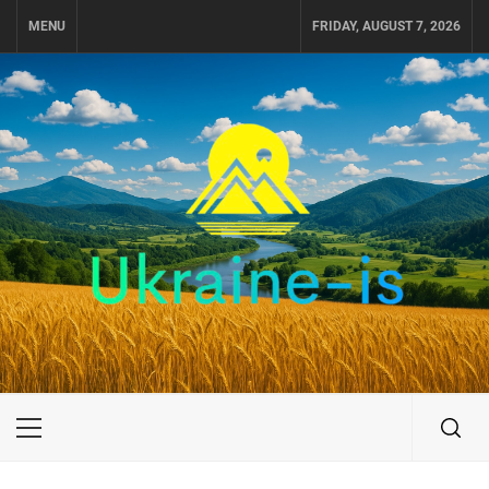
Skip
MENU
FRIDAY, AUGUST 7, 2026
to
content
UKRAINE-IS
ПОДОРОЖI ПО УКРАЇНІ
Primary
Menu