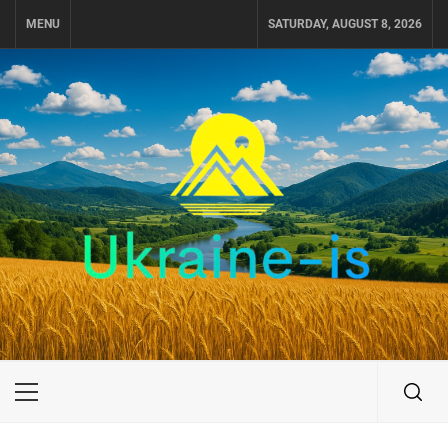
Skip
MENU
SATURDAY, AUGUST 8, 2026
to
content
UKRAINE-IS
ПОДОРОЖI ПО УКРАЇНІ
Primary
Menu