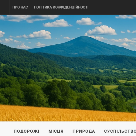
Skip
ПРО НАС
ПОЛІТИКА КОНФІДЕНЦІЙНОСТІ
to
content
UKRAINE-
ПОДОРОЖI ПО УКРАЇНІ
ПОДОРОЖІ
МІСЦЯ
ПРИРОДА
СУСПІЛЬСТВ