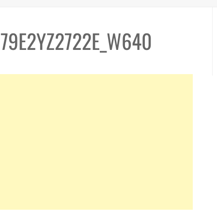
79E2YZ2722E_W640