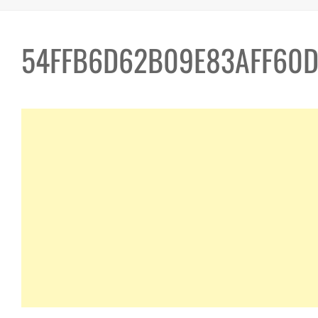
54FFB6D62B09E83AFF60D